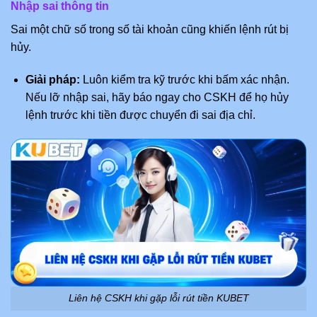
Nhập sai thông tin
Sai một chữ số trong số tài khoản cũng khiến lệnh rút bị
hủy.
Giải pháp:
Luôn kiểm tra kỹ trước khi bấm xác nhận.
Nếu lỡ nhập sai, hãy báo ngay cho CSKH để họ hủy
lệnh trước khi tiền được chuyển đi sai địa chỉ.
Liên hệ CSKH khi gặp lỗi rút tiền KUBET