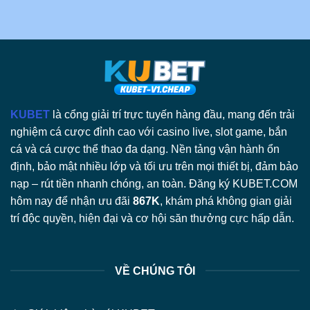
KUBET
là cổng giải trí trực tuyến hàng đầu, mang đến trải
nghiệm cá cược đỉnh cao với casino live, slot game, bắn
cá và cá cược thể thao đa dạng. Nền tảng vận hành ổn
định, bảo mật nhiều lớp và tối ưu trên mọi thiết bị, đảm bảo
nạp – rút tiền nhanh chóng, an toàn. Đăng ký KUBET.COM
hôm nay để nhận ưu đãi
867K
, khám phá không gian giải
trí độc quyền, hiện đại và cơ hội săn thưởng cực hấp dẫn.
VỀ CHÚNG TÔI