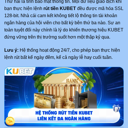
Thứ hai là tính bảo mật thông tin. Mọi dữ liệu giao dịch khi
bạn thực hiện lệnh
rút tiền KUBET
đều được mã hóa SSL
128-bit. Nhà cái cam kết không tiết lộ thông tin tài khoản
ngân hàng của hội viên cho bất kỳ bên thứ ba nào. Sự an
toàn tuyệt đối này chính là lý do khiến thương hiệu KUBET
đứng vững trên thị trường suốt hơn một thập kỷ qua.
Lưu ý:
Hệ thống hoạt động 24/7, cho phép bạn thực hiện
lệnh rút bất kể ngày đêm, kể cả ngày lễ hay cuối tuần.