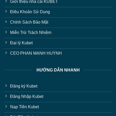
Giới thiệu nhà cái KUBET
Điều Khoản Sử Dụng
Chính Sách Bảo Mật
Miễn Trừ Trách Nhiệm
Đại lý Kubet
CEO PHAN MẠNH HUỲNH
HƯỚNG DẪN NHANH
Đăng ký Kubet
Đăng Nhập Kubet
Nạp Tiền Kubet