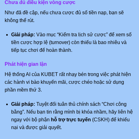
Chưa đủ điều kiện vòng cược
Như đã đề cập, nếu chưa cược đủ số tiền nạp, bạn sẽ
không thể rút.
Giải pháp:
Vào mục “Kiểm tra lịch sử cược” để xem số
tiền cược hợp lệ (turnover) còn thiếu là bao nhiêu và
tiếp tục chơi để hoàn thành.
Phát hiện gian lận
Hệ thống AI của KUBET rất nhạy bén trong việc phát hiện
các hành vi bào khuyến mãi, cược chéo hoặc sử dụng
phần mềm thứ 3.
Giải pháp:
Tuyệt đối tuân thủ chính sách “Chơi công
bằng”. Nếu bạn tin rằng mình bị khóa nhầm, hãy liên hệ
ngay với bộ phận
hỗ trợ trực tuyến
(CSKH) để khiếu
nại và được giải quyết.