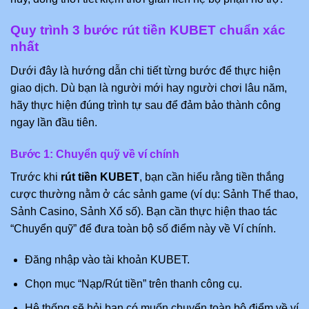
Quy trình 3 bước rút tiền KUBET chuẩn xác
nhất
Dưới đây là hướng dẫn chi tiết từng bước để thực hiện
giao dịch. Dù bạn là người mới hay người chơi lâu năm,
hãy thực hiện đúng trình tự sau để đảm bảo thành công
ngay lần đầu tiên.
Bước 1: Chuyển quỹ về ví chính
Trước khi
rút tiền KUBET
, bạn cần hiểu rằng tiền thắng
cược thường nằm ở các sảnh game (ví dụ: Sảnh Thể thao,
Sảnh Casino, Sảnh Xổ số). Bạn cần thực hiện thao tác
“Chuyển quỹ” để đưa toàn bộ số điểm này về Ví chính.
Đăng nhập vào tài khoản KUBET.
Chọn mục “Nạp/Rút tiền” trên thanh công cụ.
Hệ thống sẽ hỏi bạn có muốn chuyển toàn bộ điểm về ví