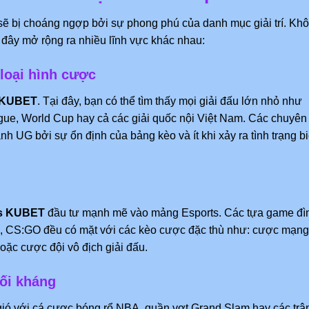
 sẽ bị choáng ngợp bởi sự phong phú của danh mục giải trí. Kh
tại đây mở rộng ra nhiều lĩnh vực khác nhau:
loại hình cược
 KUBET
. Tại đây, bạn có thể tìm thấy mọi giải đấu lớn nhỏ như
ue, World Cup hay cả các giải quốc nội Việt Nam. Các chuyên
nh UG bởi sự ổn định của bảng kèo và ít khi xảy ra tình trạng b
s KUBET
đầu tư mạnh mẽ vào mảng Esports. Các tựa game đì
2, CS:GO đều có mặt với các kèo cược đặc thù như: cược mạng
oặc cược đội vô địch giải đấu.
ối kháng
gió với cá cược bóng rổ NBA, quần vợt Grand Slam hay các trậ