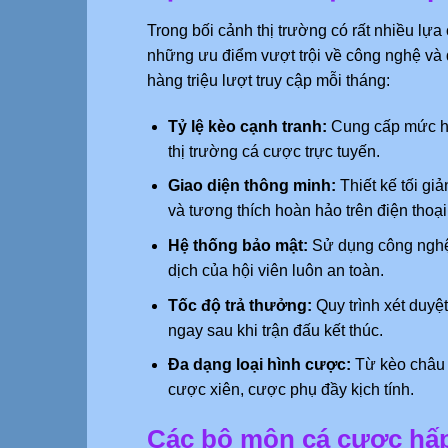
Trong bối cảnh thị trường có rất nhiều lựa
những ưu điểm vượt trội về công nghệ và 
hàng triệu lượt truy cập mỗi tháng:
Tỷ lệ kèo cạnh tranh:
Cung cấp mức hoà
thị trường cá cược trực tuyến.
Giao diện thông minh:
Thiết kế tối gi
và tương thích hoàn hảo trên điện thoại
Hệ thống bảo mật:
Sử dụng công nghệ 
dịch của hội viên luôn an toàn.
Tốc độ trả thưởng:
Quy trình xét duyệ
ngay sau khi trận đấu kết thúc.
Đa dạng loại hình cược:
Từ kèo châu Á
cược xiên, cược phụ đầy kịch tính.
Các bộ môn cá cược hấp