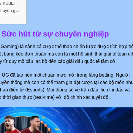
ts KUBET
chuyên gia
 Sức hút từ sự chuyên nghiệp
 Gaming) là sảnh cá cược thể thao chiến lược được tích hợp tr
t bảng kèo đơn thuần mà còn là một hệ sinh thái giải trí toàn di
 từ quy mô câu lạc bộ đến các giải đấu quốc tế tầm cỡ.
UG đã tạo nên một chuẩn mực mới trong làng betting. Người
ruyền thống mà còn có thể tham gia đặt cược tại các bộ môn nh
ao điện tử (Esports). Mọi thông số về trận đấu, lịch thi đấu và
thời gian thực (real-time) với độ chính xác tuyệt đối.