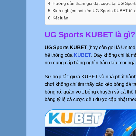
Hướng dẫn tham gia đặt cược tại UG Spor
Kinh nghiệm soi kèo UG Sports KUBET từ 
Kết luận
UG Sports KUBET là gì?
UG Sports KUBET
(hay còn gọi là United
hệ thống của
KUBET
. Đây không chỉ là mộ
nơi cung cấp hàng nghìn trận đấu mỗi ngày
Sự hợp tác giữa KUBET và nhà phát hành 
chơi không chỉ tìm thấy các kèo bóng đá t
bóng rổ, quần vợt, bóng chuyền và cả thể th
bảng tỷ lệ cá cược đều được cập nhật theo 