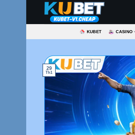
Skip
to
content
KUBET
CASINO
29
Th1