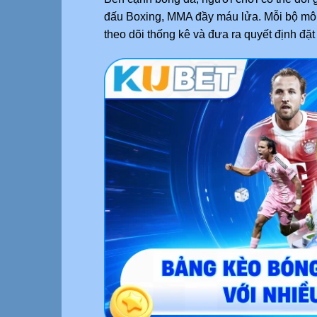
đấu Boxing, MMA đầy máu lửa. Mỗi bộ môn 
theo dõi thống kê và đưa ra quyết định đặ