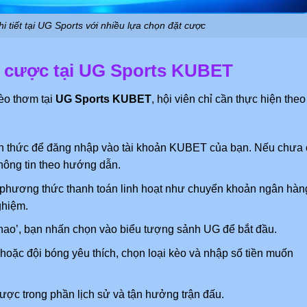
 tiết tại UG Sports với nhiều lựa chọn đặt cược
 cược tại UG Sports KUBET
èo thơm tại
UG Sports KUBET
, hội viên chỉ cần thực hiện theo
h thức để đăng nhập vào tài khoản KUBET của bạn. Nếu chưa 
thông tin theo hướng dẫn.
phương thức thanh toán linh hoạt như chuyển khoản ngân hàn
ghiệm.
hao’, bạn nhấn chọn vào biểu tượng sảnh UG để bắt đầu.
hoặc đội bóng yêu thích, chọn loại kèo và nhập số tiền muốn
cược trong phần lịch sử và tận hưởng trận đấu.