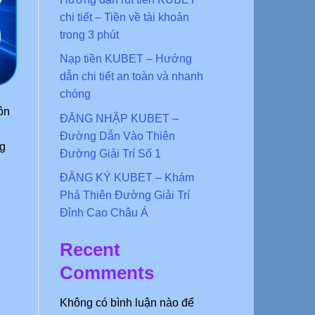
chi tiết – Tiền về tài khoản
trong 3 phút
Nạp tiền KUBET – Hướng
dẫn chi tiết an toàn và nhanh
chóng
ôn
ĐĂNG NHẬP KUBET –
Đường Dẫn Vào Thiên
ng
Đường Giải Trí Số 1
ĐĂNG KÝ KUBET – Khám
Phá Thiên Đường Giải Trí
Đỉnh Cao Châu Á
Recent
Comments
Không có bình luận nào để