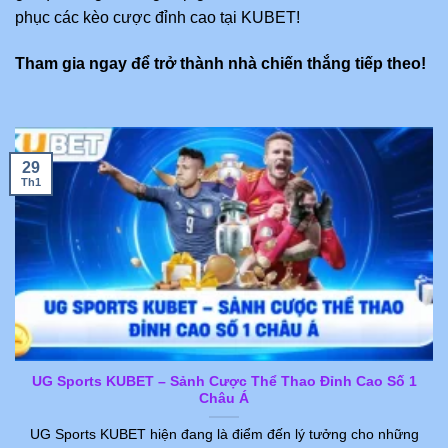
phục các kèo cược đỉnh cao tại KUBET!
Tham gia ngay để trở thành nhà chiến thắng tiếp theo!
29
Th1
UG Sports KUBET – Sảnh Cược Thể Thao Đỉnh Cao Số 1
Châu Á
UG Sports KUBET hiện đang là điểm đến lý tưởng cho những