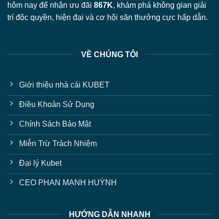
hôm nay để nhận ưu đãi
867K
, khám phá không gian giải
trí độc quyền, hiện đại và cơ hội săn thưởng cực hấp dẫn.
VỀ CHÚNG TÔI
Giới thiệu nhà cái KUBET
Điều Khoản Sử Dụng
Chính Sách Bảo Mật
Miễn Trừ Trách Nhiệm
Đại lý Kubet
CEO PHAN MẠNH HUỲNH
HƯỚNG DẪN NHANH