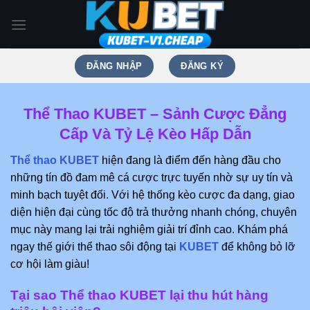
Skip
to
content
ĐĂNG NHẬP
ĐĂNG KÝ
Thể Thao KUBET – Sảnh Cược Đẳng
Cấp Và Tỷ Lệ Kèo Hấp Dẫn
Thể thao KUBET
hiện đang là điểm đến hàng đầu cho
những tín đồ đam mê cá cược trực tuyến nhờ sự uy tín và
minh bạch tuyệt đối. Với hệ thống kèo cược đa dạng, giao
diện hiện đại cùng tốc độ trả thưởng nhanh chóng, chuyên
mục này mang lại trải nghiệm giải trí đỉnh cao. Khám phá
ngay thế giới thể thao sôi động tại
KUBET
để không bỏ lỡ
cơ hội làm giàu!
Tại sao Thể thao KUBET lại thu hút hàng