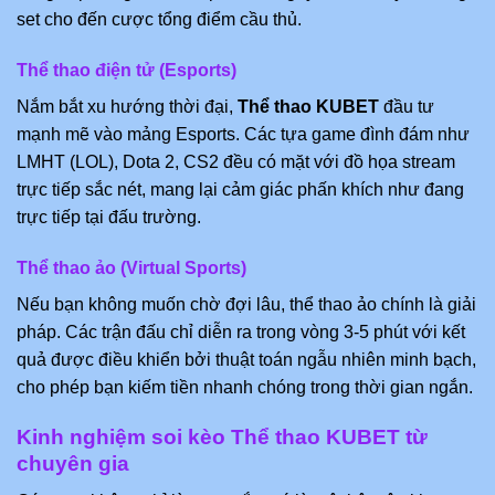
set cho đến cược tổng điểm cầu thủ.
Thể thao điện tử (Esports)
Nắm bắt xu hướng thời đại,
Thể thao KUBET
đầu tư
mạnh mẽ vào mảng Esports. Các tựa game đình đám như
LMHT (LOL), Dota 2, CS2 đều có mặt với đồ họa stream
trực tiếp sắc nét, mang lại cảm giác phấn khích như đang
trực tiếp tại đấu trường.
Thể thao ảo (Virtual Sports)
Nếu bạn không muốn chờ đợi lâu, thể thao ảo chính là giải
pháp. Các trận đấu chỉ diễn ra trong vòng 3-5 phút với kết
quả được điều khiển bởi thuật toán ngẫu nhiên minh bạch,
cho phép bạn kiếm tiền nhanh chóng trong thời gian ngắn.
Kinh nghiệm soi kèo Thể thao KUBET từ
chuyên gia