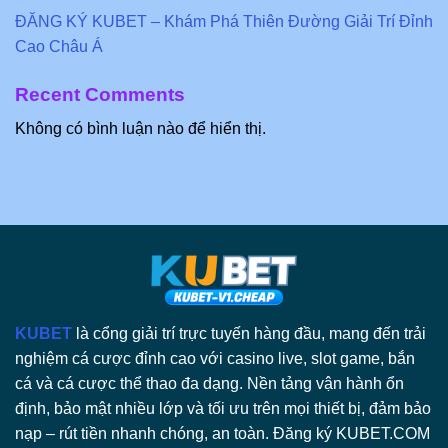
ĐĂNG KÝ KUBET – Khám Phá Thiên Đường Giải Trí Đỉnh
Cao Châu Á
Recent Comments
Không có bình luận nào để hiển thị.
KUBET
là cổng giải trí trực tuyến hàng đầu, mang đến trải
nghiệm cá cược đỉnh cao với casino live, slot game, bắn
cá và cá cược thể thao đa dạng. Nền tảng vận hành ổn
định, bảo mật nhiều lớp và tối ưu trên mọi thiết bị, đảm bảo
nạp – rút tiền nhanh chóng, an toàn. Đăng ký KUBET.COM