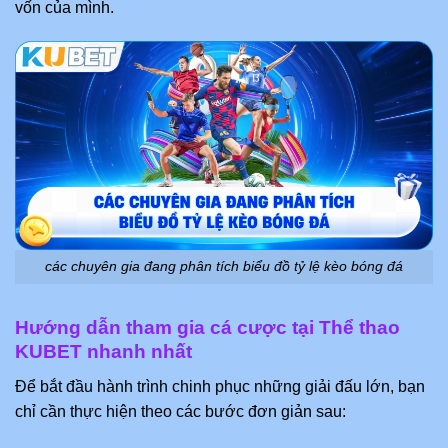
vốn của mình.
các chuyên gia đang phân tích biểu đồ tỷ lệ kèo bóng đá
Hướng dẫn tham gia cá cược tại Thể thao
KUBET nhanh nhất
Để bắt đầu hành trình chinh phục những giải đấu lớn, bạn
chỉ cần thực hiện theo các bước đơn giản sau: