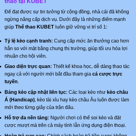
thao tại KUBET
Để đạt được sự tin tưởng từ cộng đồng, nhà cái đã không
ngừng nâng cấp dịch vụ. Dưới đây là những điểm mạnh
giúp
Thể thao KUBET
luôn giữ vững vị trí số 1:
Tỷ lệ kèo cạnh tranh:
Cung cấp mức ăn thưởng cao hơn
hẳn so với mặt bằng chung thị trường, giúp tối ưu hóa lợi
nhuận cho hội viên.
Giao diện trực quan:
Thiết kế khoa học, dễ dàng thao tác
ngay cả với người mới bắt đầu tham gia
cá cược trực
tuyến
.
Bảng kèo cập nhật liên tục:
Các loại kèo như
kèo châu
Á (Handicap)
, kèo tài xỉu hay kèo châu Âu luôn được làm
mới theo từng giây của trận đấu.
Hỗ trợ đa nền tảng:
Người chơi có thể soi kèo và đặt
cược mượt mà trên cả máy tính lẫn ứng dụng điện thoại.
Hoàn trả cực cao:
Chính sách hoàn trả tiền cược không